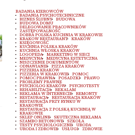
BADANIA KIEROWCÓW
BADANIA PSYCHOTECHNICZNE
BIZNES ŚLUBNY
BUDOWA
BUDOWA DOMU
DELEGOWANIE PRACOWNIKÓW
ZASTĘPOWALNOŚĆ
DOBRA POLSKA KUCHNIA W KRAKOWIE
KRAKOW RESTAURANT
KRAKÓW
KSIĘGOWOŚĆ
KUCHNIA POLSKA KRAKÓW
KUCHNIA WŁOSKA KRAKÓW
LOGOPEDA
MARKETING W SIECI
MEDYCYNA
MEDYCYNA ESTETYCZNA
NISZCZENIE DOKUMENTÓW
ODNAWIANIE
PIZZA KRAKÓW
PIZZERIA KRAKÓW
PIZZERIA W KRAKOWIE
POMOC
POMOC PRAWNA
POSADZKI
PRAWO
PROBLEMY PRAWNE
PSYCHOLOG KRAKÓW
PSYCHOTESTY
REHABILITACJA
REKALAM
REKLAMA W INTERNECIE
REMONTY
RESTAURACJA
RESTAURACJA KRAKÓW
RESTAURACJA PRZY RYNKU W
KRAKOWIE
RESTAURACJA Z POLSKĄ KUCHNIĄ W
KRAKOWIE
SKLEP ONLINE
SKUTECZNA REKLAMA
SZAMBO BETONOWE
SZKOŁA
TESTY PSYCHOLOGICZNE
URODA
URODA I ZDROWIE
USŁUGI
ZDROWIE