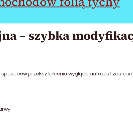
mochodów folią tychy
jna – szybka modyfikac
 sposobów przekształcenia wyglądu auta jest zastos
barwy