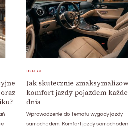
USŁUGI
cyjne
Jak skutecznie zmaksymalizo
 oraz
komfort jazdy pojazdem każd
iku?
dnia
rań
Wprowadzenie do tematu wygody jazdy
ie
samochodem: Komfort jazdy samochodem