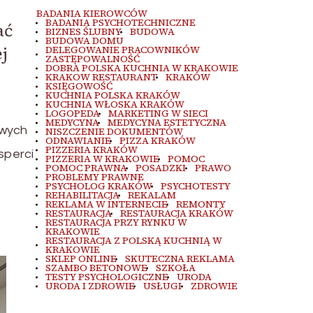
BADANIA KIEROWCÓW
BADANIA PSYCHOTECHNICZNE
ać
BIZNES ŚLUBNY
BUDOWA
BUDOWA DOMU
j
DELEGOWANIE PRACOWNIKÓW
ZASTĘPOWALNOŚĆ
DOBRA POLSKA KUCHNIA W KRAKOWIE
KRAKOW RESTAURANT
KRAKÓW
KSIĘGOWOŚĆ
KUCHNIA POLSKA KRAKÓW
KUCHNIA WŁOSKA KRAKÓW
LOGOPEDA
MARKETING W SIECI
MEDYCYNA
MEDYCYNA ESTETYCZNA
owych
NISZCZENIE DOKUMENTÓW
ODNAWIANIE
PIZZA KRAKÓW
PIZZERIA KRAKÓW
sperci
PIZZERIA W KRAKOWIE
POMOC
POMOC PRAWNA
POSADZKI
PRAWO
PROBLEMY PRAWNE
PSYCHOLOG KRAKÓW
PSYCHOTESTY
REHABILITACJA
REKALAM
REKLAMA W INTERNECIE
REMONTY
RESTAURACJA
RESTAURACJA KRAKÓW
RESTAURACJA PRZY RYNKU W
KRAKOWIE
RESTAURACJA Z POLSKĄ KUCHNIĄ W
KRAKOWIE
SKLEP ONLINE
SKUTECZNA REKLAMA
SZAMBO BETONOWE
SZKOŁA
TESTY PSYCHOLOGICZNE
URODA
URODA I ZDROWIE
USŁUGI
ZDROWIE