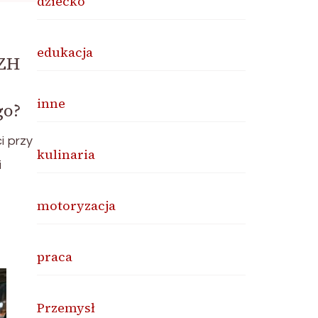
dziecko
edukacja
PZH
inne
go?
i przy
kulinaria
i
motoryzacja
praca
Przemysł