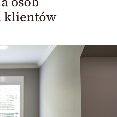
la osób
 klientów