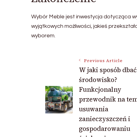
Wybór Meble jest inwestycja dotycząca wys
wyjątkowych możliwości, jakieś przekszt
wyborem.
Post
Previous Article
W jaki sposób dbać
środowisko?
Navigation
Funkcjonalny
przewodnik na tem
usuwania
zanieczyszczeń i
gospodarowaniu