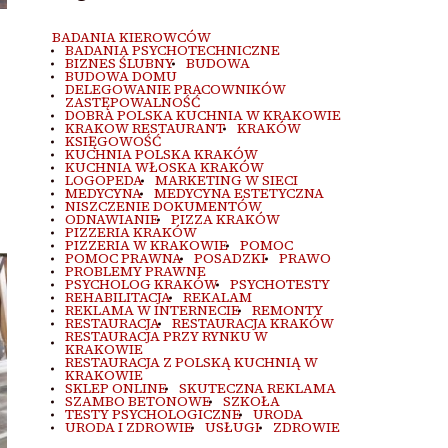
BADANIA KIEROWCÓW
BADANIA PSYCHOTECHNICZNE
BIZNES ŚLUBNY
BUDOWA
BUDOWA DOMU
DELEGOWANIE PRACOWNIKÓW
ZASTĘPOWALNOŚĆ
DOBRA POLSKA KUCHNIA W KRAKOWIE
KRAKOW RESTAURANT
KRAKÓW
KSIĘGOWOŚĆ
KUCHNIA POLSKA KRAKÓW
KUCHNIA WŁOSKA KRAKÓW
LOGOPEDA
MARKETING W SIECI
MEDYCYNA
MEDYCYNA ESTETYCZNA
NISZCZENIE DOKUMENTÓW
ODNAWIANIE
PIZZA KRAKÓW
PIZZERIA KRAKÓW
PIZZERIA W KRAKOWIE
POMOC
POMOC PRAWNA
POSADZKI
PRAWO
PROBLEMY PRAWNE
PSYCHOLOG KRAKÓW
PSYCHOTESTY
REHABILITACJA
REKALAM
REKLAMA W INTERNECIE
REMONTY
RESTAURACJA
RESTAURACJA KRAKÓW
RESTAURACJA PRZY RYNKU W
KRAKOWIE
RESTAURACJA Z POLSKĄ KUCHNIĄ W
KRAKOWIE
SKLEP ONLINE
SKUTECZNA REKLAMA
SZAMBO BETONOWE
SZKOŁA
TESTY PSYCHOLOGICZNE
URODA
URODA I ZDROWIE
USŁUGI
ZDROWIE