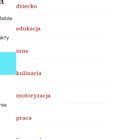
a
dziecko
Meble
edukacja
ukty
inne
kulinaria
motoryzacja
nie
praca