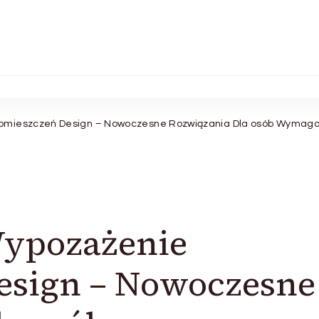
omieszczeń Design – Nowoczesne Rozwiązania Dla osób Wymagaj
ypozażenie
esign – Nowoczesne